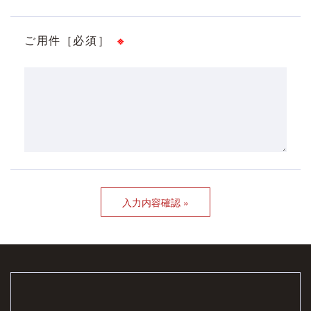
ご用件［必須］
※